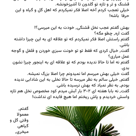
قشنگ و تر و تازه تو گلدون تا آشپزخونشه.
خیلی تعجب کردم آخه اصلا فکر نمیکردم که اهل گل و گیاه و این
حرفا باشه!
بهش گفتم عجب نخل قشنگی, خودت به این میرسی؟!
گفت اره, چطو مگه؟
گفتم راستش اصلا فکر نمیکردم که تو علاقه ای به این چیزا داشته
باشی.
گفت, خیال کردی که فقط تو تو خونت سبزی خوردن و فلفل و گوجه
عمل میاری؟
گفتم نه اما تا حالا ندیده بودم که تو علاقه ای به اینجور چیزا نشون
بدی.
گفت خیلی بهش میرسم اما نمیدونم چرا اصلا بزرگ نمیشه.
گفتم, خیلی سالم به نظر میرسه تا حالا نخلی به این شادابی ندیده
بودم, به نظر نمیاد که بهش نرسیده باشی.
گفت, نه بابا هفته ای ٢-٣ بار آبش میدم کود مخصوص نخل هم تازه
واسش خردیدم و پاش ریختم اما هیچ فایده ای نداشت!
گفتم,
معمولا
وقتی گل و
گیاهی
میخری,