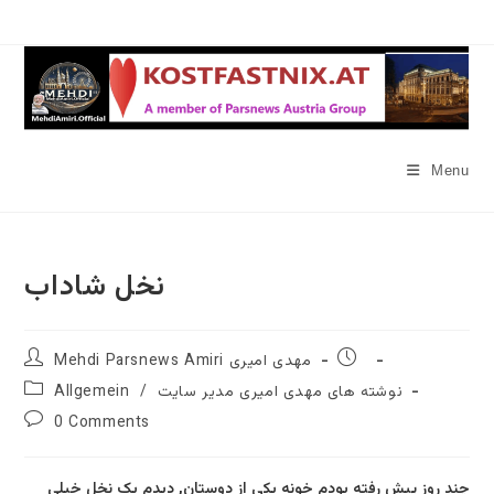
Skip
to
content
Menu
نخل شاداب
Post
Post
Mehdi Parsnews Amiri مهدی امیری
author:
published:
Post
نوشته های مهدی امیری مدیر سایت
/
Allgemein
category:
Post
0 Comments
comments:
چند روز پیش رفته بودم خونه یکی از دوستان, دیدم یک نخل خیلی