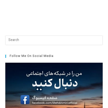
Pre
Esc
to
clo
Follow Me On Social Media
the
sea
pan