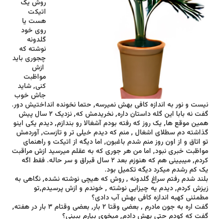
روش یک
اتیکت
هست یا
روی خود
گلدونه
نوشته که
چجوری باید
ازش
مواظبت
کنی, شاید
جاش خوب
نیست و نور به اندازه کافی بهش نمیرسه, حتما نخونده انداختیش دور.
گفت نه بابا این گله داستان داره, نخریدمش که, نزدیک ٢ سال پیش
همین موقع ها, یک روز که رفته بودم آشغالا رو بندازم, دیدم یکی اینو
گذاشته دم سطلای اشغال , منم که دیدم خیلی تر و تازست, آوردمش
تو اتاق و از اون روز منم شدم باغبون, اما دیگه از اتیکت و راهنمای
مواظبت خبری نبود, اما من هر جوری که به عقلم میرسید ازش مراقبت
کردم, میبیینی هم که هنوزم بعد ٢ سال قبراق و سر حاله. فقط اگه
یک کم رشدم میکرد دیگه تکمیل بود.
بلند شدم رفتم سراغ گلدونه , روش که هیچی نوشته نشده, نگاهی به
زیزش کردم, دیدم یه چیزایی نوشته , خوندم و ازش پرسیدم,تو
مطمئنی کهبه اندازه کافی بهش آب دادی؟
گفت اره به جون مادرم , بعضی وقتا ٢ بار, بعضی وقتام ٣ بار در هفته,
گفت که کودم حتی بهش دادم, میخوی بیارم ببینی؟