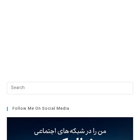
Pre
Esc
to
clo
Follow Me On Social Media
the
sea
pan