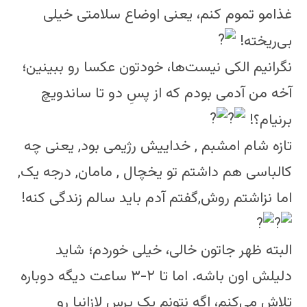
غذامو تموم کنم، یعنی اوضاع سلامتی خیلی
بی‌ریخته!
نگرانیم الکی نیست‌ها، خودتون عکسا رو ببینین؛
آخه من آدمی بودم که از پسِ دو تا ساندویچ
برنیام؟!
تازه شام امشبم , خداییش رژیمی بود, یعنی چه
کالباسی هم داشتم تو یخچال , مامان, درجه یک,
اما نزاشتم روش,گفتم آدم باید سالم زندگی کنه!
البته ظهر جاتون خالی، خیلی خوردم؛ شاید
دلیلش اون باشه. اما تا ۲-۳ ساعت دیگه دوباره
تلاش می‌کنم، اگه نتونم یک پرس لازانیا رو