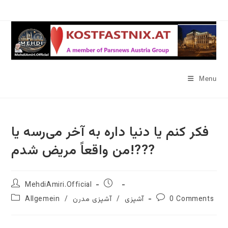
Skip
to
content
Menu
فکر کنم یا دنیا داره به آخر می‌رسه یا
من واقعاً مریض شدم!???
Post
Post
MehdiAmiri.Official
author:
published:
Post
Post
0 Comments
آشپزی
/
آشپزی مدرن
/
Allgemein
category:
comments: