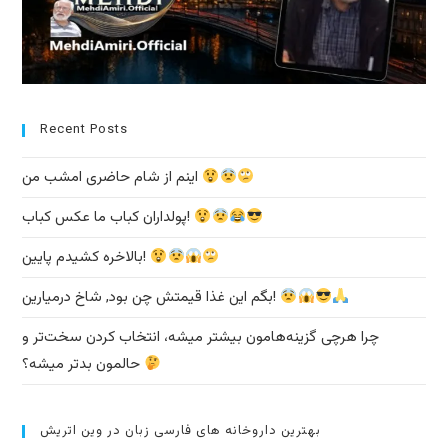
Recent Posts
اینم از شام حاضری امشب من
پولداران کباب ما عکس کباب!
بالاخره کشیدم پایین!
بگم این غذا قیمتش چن بود, شاخ درمیارین!
چرا هرچی گزینه‌هامون بیشتر میشه، انتخاب کردن سخت‌تر و
حالمون بدتر میشه؟
بهترین داروخانه های فارسی زبان در وین اتریش