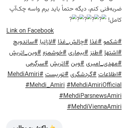
ضربه‌فنی کنم، دیگه حتماً باید برم واسه چک‌آپ
کامل!
Link on Facebook
#شکمو
#غذا
#چالش_غذا
#لازانیا
#ساندویچ
#اشتها
#طنز
#بیماری
#خوشمزه
#وین_اتریش
#مهدی_امیری
#وین
#اتریش
#سرگرمی
#اطلاعات
#گردشگری
#توریست
#MehdiAmiri
#Mehdi_Amiri
#MehdiAmiriOfficial
#MehdiParsnewsAmiri
#MehdiViennaAmiri
واکنش به مطلب