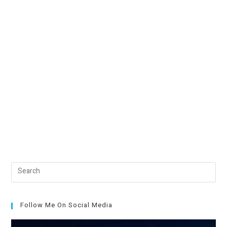
Pre
Esc
to
clo
Follow Me On Social Media
the