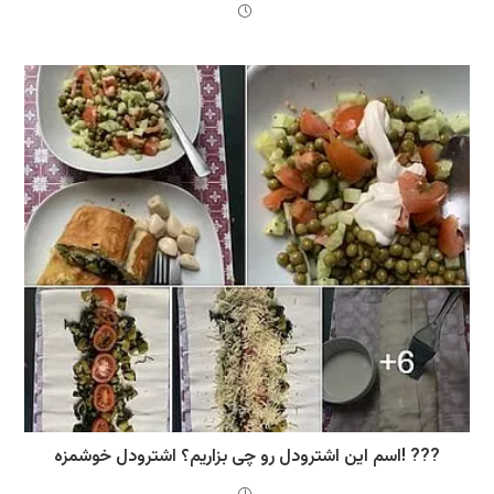
اسم این اشترودل رو چی بزاریم؟ اشترودل خوشمزه! ???