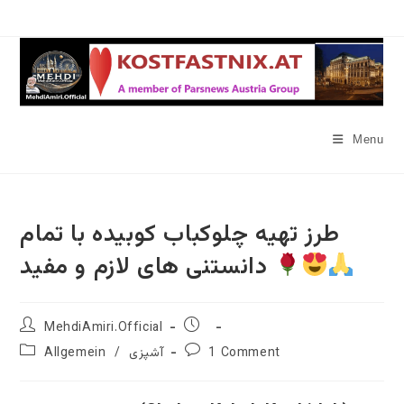
Skip
to
content
Menu
طرز تهیه چلوکباب کوبیده با تمام
دانستنی های لازم و مفید
Post
Post
MehdiAmiri.Official
author:
published:
Post
Post
1 Comment
آشپزی
/
Allgemein
category:
comments: