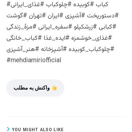
#کباب #کوبیده #چلوکباب #غذای_ایرانی
#دستورپخت #آشپزی #ایران #تهران #گوشت
#کبابی #زرشکپلو #سفره_ایرانی #مزۀ_زندگی
#غذای_خوشمزه #ایده_غذا #کباب_خانگی
#چلوکباب_کوبیده #آشپزخانه #هنر_آشپزی
#mehdiamiriofficial
واکنش به مطلب
YOU MIGHT ALSO LIKE