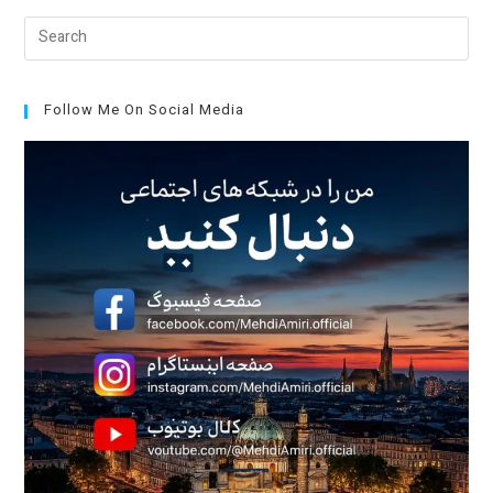
Pre
Esc
to
clo
Follow Me On Social Media
the
sea
pan