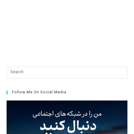
Pre
Esc
to
clo
Follow Me On Social Media
the
sea
pan