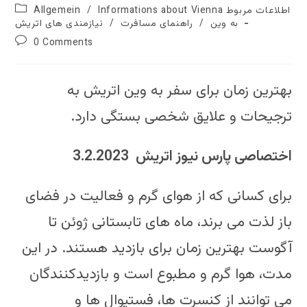
author:
published:
Post
Informations about Vienna اطلاعات مربوط
/
Allgemein
category:
به وین
/
راهنمای مسافرت
/
نیازمندی های اتریش
Post
0 Comments
comments:
بهترین زمان برای سفر به وین اتریش به
ترجیحات و علایق شخصی بستگی دارد.
اختصاصی پارس نیوز اتریش 3.2.2023
برای کسانی که از هوای گرم و فعالیت در فضای
باز لذت می برند، ماه های تابستانی ژوئن تا
آگوست بهترین زمان برای بازدید هستند. در این
مدت، هوا گرم و مطبوع است و بازدیدکنندگان
می توانند از کنسرت ها، فستیوال ها و