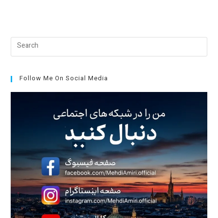
Pre
Esc
to
clo
Follow Me On Social Media
the
sea
pan