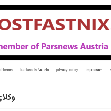
chlernen
Iranians in Austria
privacy policy
impressum
وکلای