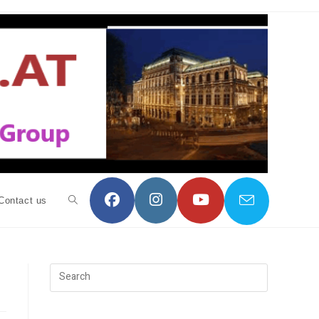
Contact us
Toggle
website
Press
Escape
to
search