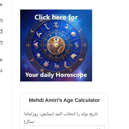
م
n
d
.
در
Mehdi Amiri’s Age Calculator
تاریخ تولد را انتخاب کنید (نمایش: روز/ماه/
سال):