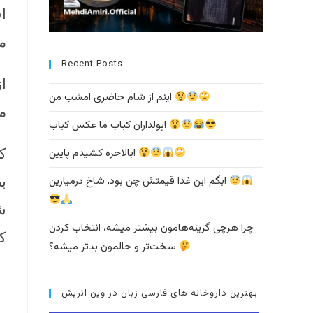
ا
م
Recent Posts
ا
اینم از شام حاضری امشب من
م
پولداران کباب ما عکس کباب!
بالاخره کشیدم پایین!
بگم این غذا قیمتش چن بود, شاخ درمیارین!
ب
ش
چرا هرچی گزینه‌هامون بیشتر میشه، انتخاب کردن
ک
سخت‌تر و حالمون بدتر میشه؟
بهترین داروخانه های فارسی زبان در وین اتریش