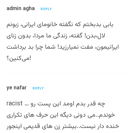
admin agha
REPLY
بابی بدبختم که نگفته خانومای ایرانی‌، زبونم
لال،بدن! گفته، زندگی‌ ما مردا، بدون زنای
ایرانیمون، مفت نمیارزید! شما چرا بد برداشت
می‌کنین؟!
ye nafar
REPLY
racist … چه قدر بدم اومد این پست رو
خوندم..می دونی دیگه این حرف های تکراری
خنده دار نیست..بیشتر زن های قدیمی اینجور