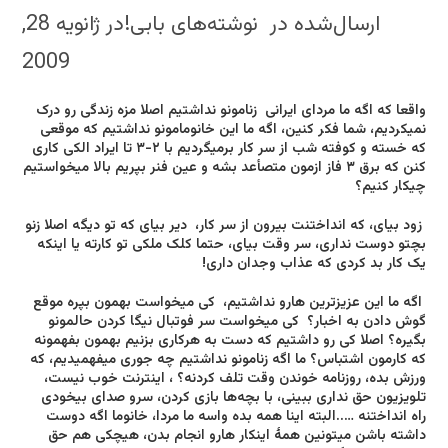
ارسال‌شده در نوشته‌های بابی!در ژانویه 28,
2009
واقعا که اگه ما مردای ایرانی‌ زنامونو نداشتیم اصلا مزه زندگی‌ رو درک
نمیکردیم، شما فکر کنین، اگه ما این خانومامونو نداشتیم که موقعی
که خسته و کوفته شب از سر کار برمیگردیم با ۲-۳ تا ایراد الکی‌ کاری
کنن که برق ۳ فاز ازمون متصأعد بشه و عین فنر بپریم بالا میخواستیم
چیکار کنیم؟
زود بیای، که انداختنت بیرون از سر کار، دیر بیای که تو دیگه اصلا زنو
بچتو دوست نداری، سر وقت بیای، حتما کلک ملکی تو کارته یا اینکه
یک کار بد کردی که عذاب وجدان داری!
اگه ما این عزیزترین هارو نداشتیم، کی‌ میخواست بهمون بپره موقع
گوش دادن به اخبار؟ کی‌ میخواست سر فوتبال نیگا کردن حالمونو
بگیره؟ اصلا کی رو داشتیم که دست به هرکاری بزنیم بهمون بفهمونه
که کارمون اشتباس؟ ما اگه زنامونو نداشتیم چه جوری میفهمیدیم، که
ورزش بده، روزنامه خوندن وقت تلف کردنه؟ ، اینترنت خوب نیست،
تلویزیون حق نداری ببینی‌، با بچه‌ها بازی کردن، سرو صدای بیخودی
راه انداختنه …..البته اینا همه بده واسه ما مردا، خانوما اگه دوست
داشته باشن میتونین همهٔ اینکار هارو انجام بدن، هیچکی هم حق