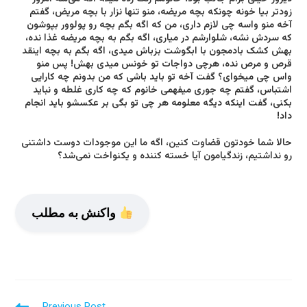
زودتر بیا خونه چونکه بچه مریضه، منو تنها نزار با بچه مریض، گفتم
آخه منو واسه چی‌ لازم داری، من که اگه بگم بچه رو پولو‌ور بپوشون
که سردش نشه، شلوارشم در میاری، اگه بگم به بچه مریضه غذا نده،
بهش کشک بادمجون با ابگوشت بزباش میدی، اگه بگم به بچه اینقد
قرص و مرص نده، هرچی‌ دواجات تو خونس میدی بهش! پس منو
واس چی‌ میخوای؟ گفت آخه تو باید باشی‌ که من بدونم چه کارایی
اشتباس، گفتم چه جوری میفهمی خانوم که چه کاری غلطه و نباید
بکنی‌، گفت اینکه دیگه معلومه هر چی‌ تو بگی بر عکسشو باید انجام
داد!
حالا شما خودتون قضاوت کنین، اگه ما این موجودات دوست داشتنی
رو نداشتیم، زندگیامون آیا خسته کننده و یکنواخت نمی‌شد؟
واکنش به مطلب
Read