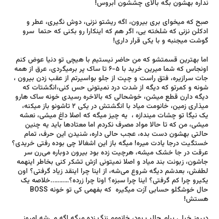
نداره بهشون بگه بالای چششون ابروس!
صبح که میخوای بری بیرون، اگه ریشتو نزنی‌، دوش نگیری، عطر و
ادکلن نزنی‌ که شلخته یی، اگر هم که اینکارا رو بکنی‌ که حتما سرو
گوشت میجنبه و با یکی‌ قرار داری!
اما بهترین قسمتشو که من حاضر نیستیم با هیچی‌ تو دنیا عوض کنم
اونجاس که شما میرین خرید با ۵-۶ تا ساک پر برمیگردی، عرق از همه
جات سرازیره، فتق راست و چپت از جلو بواسیرتم از عقب زدن بیرون ،
شونه و کمرتو که دیگه از شدت درد نمیتونی حس کنی‌،انگشتات که
دیگه دارن قطع میشن، خوشحالی که بالاخره رسیدی خونه ساک هارو
میذاری زمین، خانومت میاد با انگشتش در یکی‌ ۲ تاشونو باز میکنه،
یک نیگا تو چشات میندازه ، یه چیز میگه که اصلا داغ میشی‌، نعشه
میشی‌، من که تا حالا مواد مصرف نکردم اما معتاد‌ها باید یه چنین
حالتی‌ بهشون دست بده، عجب حالی‌ داره، شنیدن این حرف، تمام
خستگیت درجا یادت میره! میگه باز این اشغالا چی‌ بوده رفتی‌ خریدی؟
عرقت در جا خشک میشه، هرچیت زده بود بیرون دوباره می‌رن سر
جاشون، زبونت بند میاد و اصلا نمیتونی ازش تشکر کنی‌ بخاطر اینهمه
لطفش، بعدشم دیگه شروع می‌شه، از اینا چرا اینقد زیاد گرفتی‌؟ اون
یکیرو چرا کم گرفتی‌؟ اینا چرا سبزه؟ اونا چرا زرده؟………..خلاصه یک
حال خوشگلو حسابی‌ آزت میگیره که بفهمی کی‌ تو خونه BOSS
هستش!
دیروز خیلی‌ برام جالب بود، خانومم زنگ زده میگه اگه می‌شه امروز