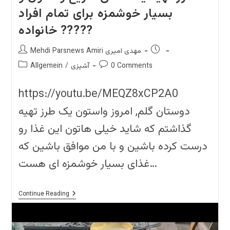
بسیار خوشمزه برای تمام افراد
خانواده ?????
Post
Post
Mehdi Parsnews Amiri مهدی امیری
author:
published:
Post
Post
0 Comments
آشپزی
/
Allgemein
category:
comments:
https://youtu.be/MEQZ8xCP2A0
دوستان گلم, امروز واستون یک طرز تهیه
گذاشتم که شاید خیلی هاتون این غذا رو
درست کرده باشین و با من موافق باشین که
غذای بسیار خوشمزه ای هست…
طرز
Continue Reading
تهیه
یک
غذای
سریع