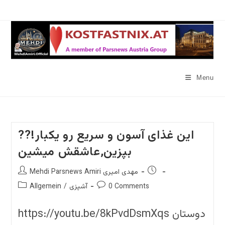
Skip
to
content
Menu
??!این غذای آسون و سریع رو یکبار
بپزین,عاشقش میشین
Post
Post
Mehdi Parsnews Amiri مهدی امیری
author:
published:
Post
Post
0 Comments
آشپزی
/
Allgemein
category:
comments:
https://youtu.be/8kPvdDsmXqs دوستان