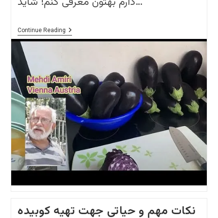
دارم بهتون معرفی کنم! شاید…
The
Continue Reading
Best
Instrument
In
My
Kitchen
بهترین
وسیله
آشپزی
در
آشپزخونه
من
نکات مهم و حیاتی جهت تهیه کوبیده