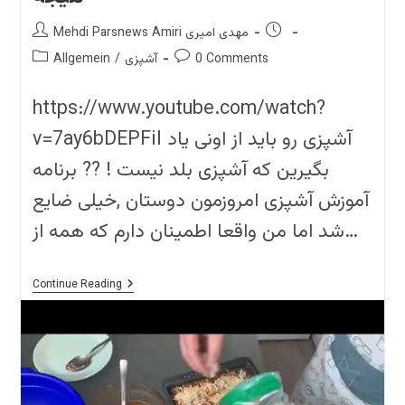
Post
Post
Mehdi Parsnews Amiri مهدی امیری
author:
published:
Post
Post
0 Comments
آشپزی
/
Allgemein
category:
comments:
https://www.youtube.com/watch?
v=7ay6bDEPFiI آشپزی رو باید از اونی یاد
بگیرین که آشپزی بلد نیست ! ?? برنامه
آموزش آشپزی امروزمون دوستان ,خیلی ضایع
شد اما من واقعا اطمینان دارم که همه از…
Lazagna
Continue Reading
Recipe
In
Farsi
??
بدترین
آموزش
طرز
تهیه