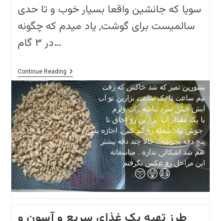
سویا که جانشین واقعا بسیار خوب و تا حدی
سالمیست برای گوشت, یاد میدم که چگونه
در ۳ گام…
طرز
Continue Reading
صحیح
آماده
کردن
سویای
خوشمزه
برای
استفاده
در
خورشت
ها
و
خوراک
ها
با
فوت
کوزه
گری
طرز تهیه یک غذای سریع و آسون و