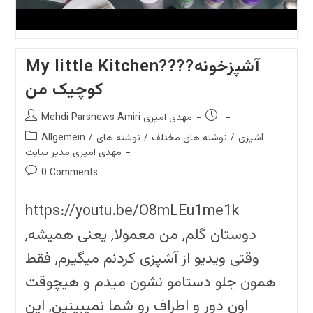
My little Kitchen????آشپزخونه
کوچیک من
Post
Post
Mehdi Parsnews Amiri مهدی امیری
author:
published:
Post
آشپزی
/
نوشته های مختلف
/
نوشته های
/
Allgemein
category:
مهدی امیری مدیر سایت
Post
0 Comments
comments:
https://youtu.be/O8mLEu1me1k
دوستان گلم, من معمولا, یعنی همیشه,
وقتی ویدیو از آشپزی کردنم میگیرم, فقط
همون جلو دستامو نشون میدم و هیچوقت
اون دور و اطراف رو شما نمیبینین, این