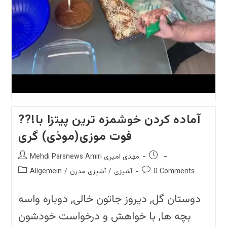
لازانیا
با
بهترین
نتیجه
??!آماده کردن خوشمزه ترین پیتزا با
فوت موزی(موذی) گری
Post
Post
Mehdi Parsnews Amiri مهدی امیری
author:
published:
Post
Post
0 Comments
آشپزی
/
آشپزی مدرن
/
Allgemein
category:
comments:
دوستان گل, دیروز جاتون خالی, دوباره واسه
بچه ها, با خواهش و درخواست خودشون