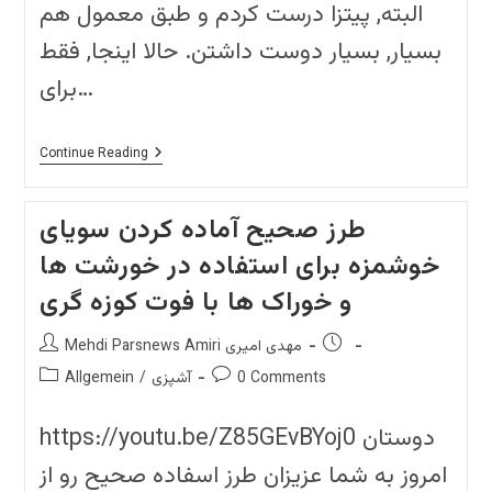
البته, پیتزا درست کردم و طبق معمول هم
بسیار, بسیار دوست داشتن. حالا اینجا, فقط
برای…
??!
Continue Reading
آماده
کردن
خوشمزه
طرز صحیح آماده کردن سویای
ترین
پیتزا
خوشمزه برای استفاده در خورشت ها
با
فوت
موزی(موذی)
و خوراک ها با فوت کوزه گری
گری
Post
Post
Mehdi Parsnews Amiri مهدی امیری
author:
published:
Post
Post
0 Comments
آشپزی
/
Allgemein
category:
comments:
https://youtu.be/Z85GEvBYoj0 دوستان
امروز به شما عزیزان طرز اسفاده صحیح رو از