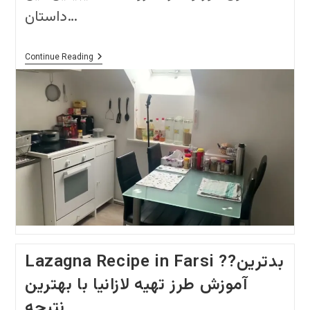
داستان…
My
Continue Reading
Little
Kitchen????
آشپزخونه
کوچیک
من
Lazagna Recipe in Farsi ??بدترین
آموزش طرز تهیه لازانیا با بهترین
نتیجه