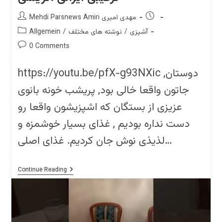
در
فر
Post
Post
Mehdi Parsnews Amiri مهدی امیری
author:
published:
Post
آشپزی
/
نوشته های مختلف
/
Allgemein
category:
Post
0 Comments
comments:
https://youtu.be/pfX-g93NXic دوستان,
جاتون واقعا خالی بود, پریشب خونه بانوی
عزیزی از بستگان که اشپزیشون واقعا رو
دست نداره بودیم , غذای بسیار خوشمزه و
لذیذی نوش جان کردیم. غذای اصلی…
Sofre
Continue Reading
Na
Chandan
Irani
سفره
ترکیبی
ایرانی