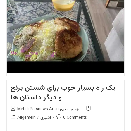
و
آسون
و
بسیار
خوشمزه
برای
تمام
افراد
خانواده
?????
یک راه بسیار خوب برای شستن برنج
و دیگر داستان ها
Post
Post
Mehdi Parsnews Amiri مهدی امیری
author:
published:
Post
Post
0 Comments
آشپزی
/
Allgemein
category:
comments: