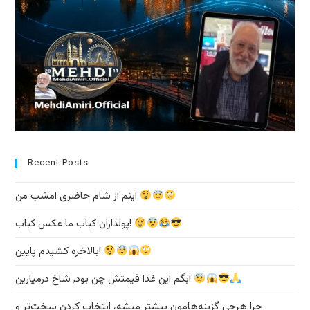
Recent Posts
اینم از شام حاضری امشب من
پولداران کباب ما عکس کباب!
بالاخره کشیدم پایین!
بگم این غذا قیمتش چن بود, شاخ درمیارین!
چرا هرچی گزینه‌هامون بیشتر میشه، انتخاب کردن سخت‌تر و