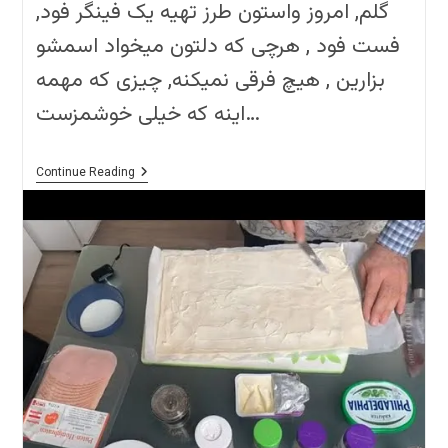
گلم, امروز واستون طرز تهیه یک فینگر فود,
فست فود , هرچی که دلتون میخواد اسمشو
بزارین , هیچ فرقی نمیکنه, چیزی که مهمه
اینه که خیلی خوشمزست…
??!
Continue Reading
این
غذای
آسون
و
سریع
رو
یکبار
بپزین,عاشقش
میشین