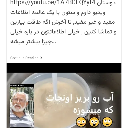
https://youtu.be/1A7BCEQYyt4 دوستان
ویدیو دارم واستون با یک عالمه اطلاعات
مفید و غیر مفید, تا آخرش اگه طاقت بیارین
و تماشا کنین , خیلی اطلاعاتتون در باره خیلی
چیزا بیشتر میشه…
یک
Continue Reading
راه
بسیار
خوب
برای
شستن
برنج
و
دیگر
داستان
ها