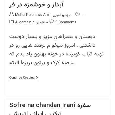
آبدار و خوشمزه در فر
Post
Post
Mehdi Parsnews Amiri مهدی امیری
author:
published:
Post
Post
0 Comments
آشپزی
/
Allgemein
category:
comments:
دوستان و همراهان عزیز و بسیار دوست
داشتنی , امروز میخوام ترفند هایی رو در
تهیه کباب کوبیده در خونه بهتون یاد بدم که
اصلا کرک و پرتون بریزه! البته…
نکات
Continue Reading
مهم
و
حیاتی
جهت
تهیه
کوبیده
Sofre na chandan Irani سفره
آبدار
و
ترکیبی ایرانی اتریشی
خوشمزه