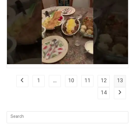
اتریشی
1
…
10
11
12
13
Go to the previous page
14
Go to th
Pre
Esc
to