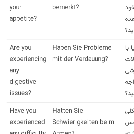
your
bemerkt?
ود
appetite?
ده
ید؟
Are you
Haben Sie Probleme
ا با
experiencing
mit der Verdauung?
ات
any
شی
digestive
جه
issues?
د؟
Have you
Hatten Sie
لی
experienced
Schwierigkeiten beim
فس
any difficulty
Atmen?
ته