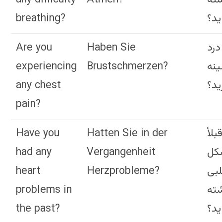
breathing?
ید؟
Are you
Haben Sie
 درد
experiencing
Brustschmerzen?
نه
any chest
ید؟
pain?
Have you
Hatten Sie in der
بلاً
had any
Vergangenheit
کل
heart
Herzprobleme?
بی
problems in
ته
the past?
ید؟