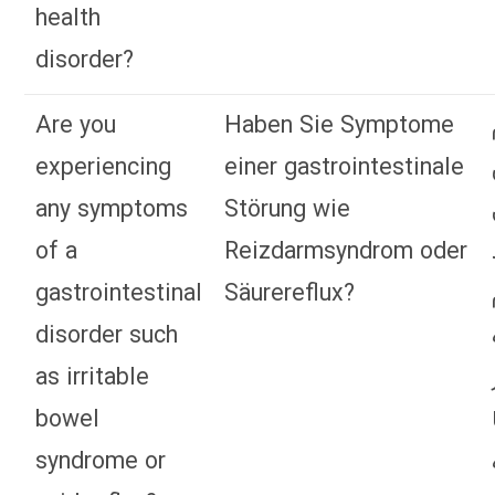
health
disorder?
Are you
Haben Sie Symptome
experiencing
einer gastrointestinale
any symptoms
Störung wie
of a
Reizdarmsyndrom oder
gastrointestinal
Säurereflux?
disorder such
as irritable
bowel
syndrome or