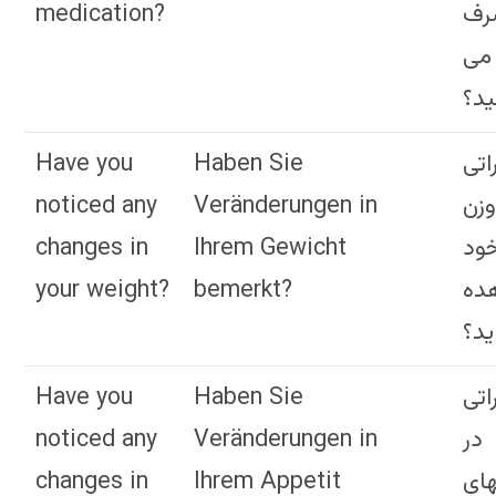
medication?
رف
می
ید؟
Have you
Haben Sie
اتی
noticed any
Veränderungen in
وزن
changes in
Ihrem Gewicht
ود
your weight?
bemerkt?
ده
ید؟
Have you
Haben Sie
اتی
noticed any
Veränderungen in
در
changes in
Ihrem Appetit
ای