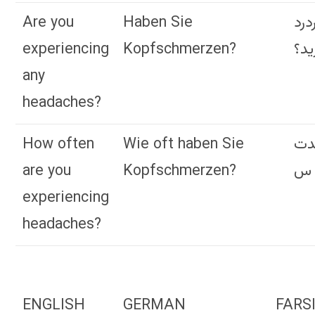
Are you
Haben Sie
درد
experiencing
Kopfschmerzen?
ید؟
any
headaches?
How often
Wie oft haben Sie
دت
are you
Kopfschmerzen?
 س
experiencing
headaches?
ENGLISH
GERMAN
FARS