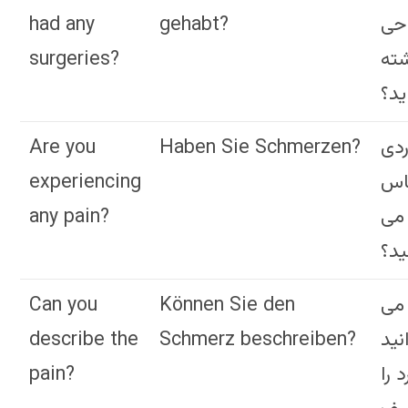
had any
gehabt?
حی
surgeries?
ته
ید؟
Are you
Haben Sie Schmerzen?
ردی
experiencing
اس
any pain?
می
ید؟
Can you
Können Sie den
می
describe the
Schmerz beschreiben?
نید
pain?
د را