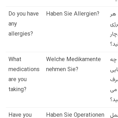
Do you have
Haben Sie Allergien?
 هر
any
رژی
allergies?
چار
د؟
What
Welche Medikamente
چه
medications
nehmen Sie?
ایی
are you
رف
taking?
می
ید؟
Have you
Haben Sie Operationen
عمل