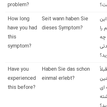
problem?
ت؟
How long
Seit wann haben Sie
این
have you had
dieses Symptom?
 را
this
 چه
symptom?
تی
ید؟
Have you
Haben Sie das schon
بلاً
experienced
einmal erlebt?
ین
this before?
 ای
ته
ید؟