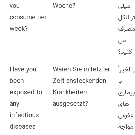
you
Woche?
میلی
consume per
ر الکل
week?
صرف
می
کنید؟
Have you
Waren Sie in letzter
ا اخیراً
been
Zeit ansteckenden
با
exposed to
Krankheiten
یماری
any
ausgesetzt?
های
infectious
عفونی
diseases
مواجه